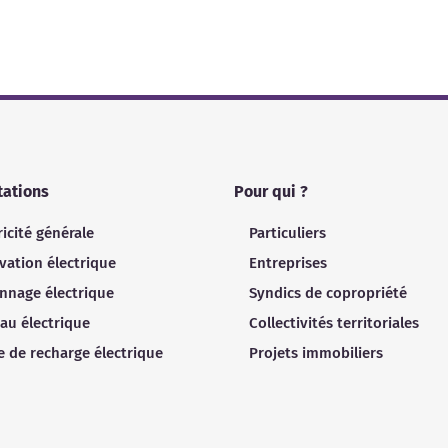
tations
Pour qui ?
ricité générale
Particuliers
vation électrique
Entreprises
nnage électrique
Syndics de copropriété
au électrique
Collectivités territoriales
 de recharge électrique
Projets immobiliers
s Options
ètres de confidentialité, en garantissant la conformité avec le